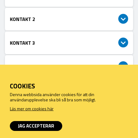
KONTAKT 2
KONTAKT 3
KONTAKT 4
COOKIES
When you make purchases on this site, you agree to our terms of
Denna webbsida använder cookies för att din
sale and privacy under GDPR
användarupplevelse ska bli så bra som möjligt.
Read more about our terms and conditions
Läs mer om cookies här
JAG ACCEPTERAR