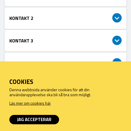
KONTAKT 2
KONTAKT 3
KONTAKT 4
COOKIES
When you make purchases on this site, you agree to our terms of
Denna webbsida använder cookies för att din
sale and privacy under GDPR
användarupplevelse ska bli så bra som möjligt.
Read more about our terms and conditions
Läs mer om cookies här
JAG ACCEPTERAR