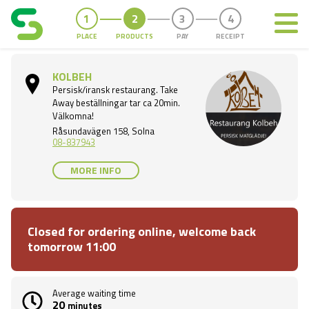
PLACE
PRODUCTS
PAY
RECEIPT
Purspot
KOLBEH
Persisk/iransk restaurang. Take
Away beställningar tar ca 20min.
Välkomna!
Råsundavägen 158, Solna
08-837943
MORE INFO
Closed for ordering online, welcome back
tomorrow 11:00
Average waiting time
20
minutes