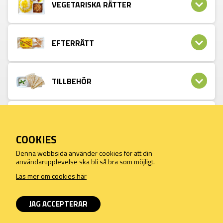
VEGETARISKA RÄTTER
EFTERRÄTT
TILLBEHÖR
LÄSK & DRYCK
COOKIES
Denna webbsida använder cookies för att din
When you make purchases on this site, you agree to our terms of
användarupplevelse ska bli så bra som möjligt.
sale and privacy under GDPR
Read more about our terms and conditions
Läs mer om cookies här
JAG ACCEPTERAR