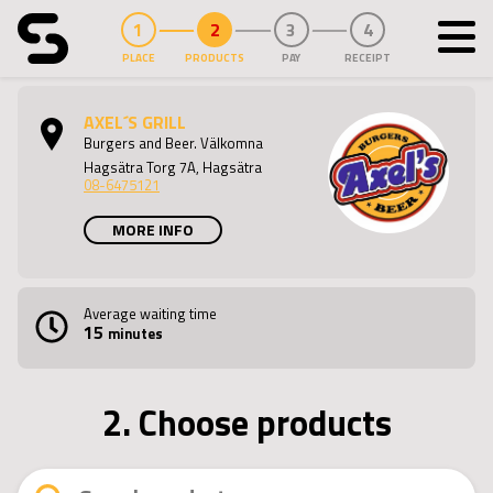
PLACE
PRODUCTS
PAY
RECEIPT
Purspot
AXEL´S GRILL
Burgers and Beer. Välkomna
Hagsätra Torg 7A, Hagsätra
08-6475121
MORE INFO
Average waiting time
15
minutes
2. Choose products